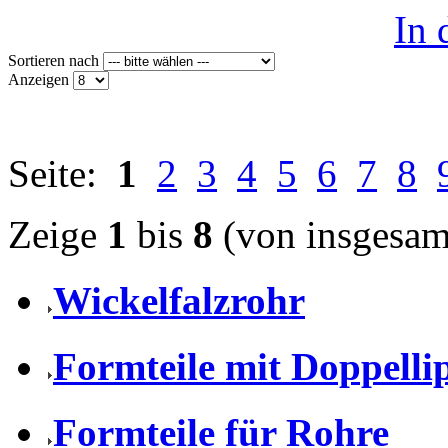
In
Sortieren nach
Anzeigen
Seite:
1
2
3
4
5
6
7
8
Zeige
1
bis
8
(von insgesa
Wickelfalzrohr
Formteile mit Doppell
Formteile für Rohre