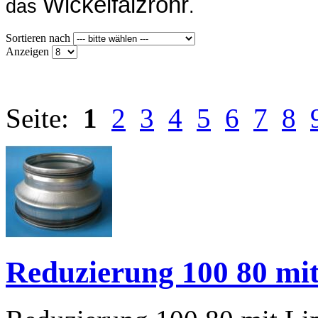
Wickelfalzrohr
das
.
Sortieren nach
Anzeigen
Seite:
1
2
3
4
5
6
7
8
Reduzierung 100 80 mi